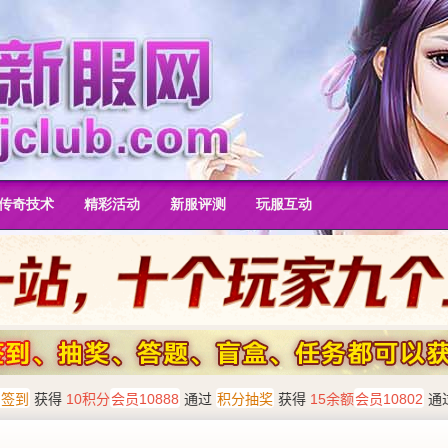
传奇技术
精彩活动
新服评测
玩服互动